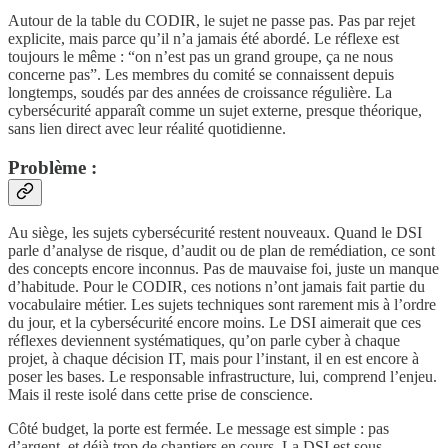
Autour de la table du CODIR, le sujet ne passe pas. Pas par rejet
explicite, mais parce qu’il n’a jamais été abordé. Le réflexe est
toujours le même : “on n’est pas un grand groupe, ça ne nous
concerne pas”. Les membres du comité se connaissent depuis
longtemps, soudés par des années de croissance régulière. La
cybersécurité apparaît comme un sujet externe, presque théorique,
sans lien direct avec leur réalité quotidienne.
Problème :
Au siège, les sujets cybersécurité restent nouveaux. Quand le DSI
parle d’analyse de risque, d’audit ou de plan de remédiation, ce sont
des concepts encore inconnus. Pas de mauvaise foi, juste un manque
d’habitude. Pour le CODIR, ces notions n’ont jamais fait partie du
vocabulaire métier. Les sujets techniques sont rarement mis à l’ordre
du jour, et la cybersécurité encore moins. Le DSI aimerait que ces
réflexes deviennent systématiques, qu’on parle cyber à chaque
projet, à chaque décision IT, mais pour l’instant, il en est encore à
poser les bases. Le responsable infrastructure, lui, comprend l’enjeu.
Mais il reste isolé dans cette prise de conscience.
Côté budget, la porte est fermée. Le message est simple : pas
d’argent, et déjà trop de chantiers en cours. La DSI est sous