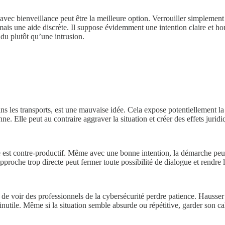
 avec bienveillance peut être la meilleure option. Verrouiller simplement
ais une aide discrète. Il suppose évidemment une intention claire et honn
du plutôt qu’une intrusion.
s les transports, est une mauvaise idée. Cela expose potentiellement la 
nne. Elle peut au contraire aggraver la situation et créer des effets juri
e est contre-productif. Même avec une bonne intention, la démarche peut
pproche trop directe peut fermer toute possibilité de dialogue et rendre la
, de voir des professionnels de la cybersécurité perdre patience. Hausser
 inutile. Même si la situation semble absurde ou répétitive, garder son ca