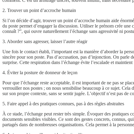
comment. C’est un arbitrage discret, souvent intuitif, mais nécessaire
2. Trouver un point d’accroche humain
Si l’on décide d’agir, trouver un point d’accroche humain aide énormé
du poste permet d’engager la discussion. Utiliser le prénom crée une 
connaît ?”, qui ouvre naturellement l’échange sans agressivité ni post
3. Aborder sans agresser, laisser l’autre réagir
Une fois le contact établi, l’important est la manière d’aborder la per
sincère pour son poste. Pas d’accusation, pas d’injonction. On parle de s
surprise. Cette respiration dans l’échange évite l’escalade et maintie
4. Éviter la posture de donneur de leçon
Pour que l’échange reste acceptable, il est important de ne pas se pla
verrouiller nos postes ; on nous sensibilise beaucoup à ce sujet. Cela 
sur son propre contexte, sans se sentir jugée. L’objectif n’est pas de co
5. Faire appel à des pratiques connues, pas à des règles abstraites
À ce stade, l’échange peut rester très simple. Évoquer des pratiques cou
documents sensibles visibles. Ce sont des gestes concrets, connus, qui
partagés dans de nombreuses organisations. Cela permet à la personne 