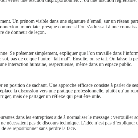
 pour éviter une réaction disproportionnée… ou une inaction regrettable.
ment. Un prénom visible dans une signature d’email, sur un réseau parta
connexion immédiate, presque comme si l’on s’adressait à une connaissan
ure de donneur de leçon.
sonne. Se présenter simplement, expliquer que l’on travaille dans l’inform
oi, pas de ce que l’autre “fait mal”. Ensuite, on se tait. On laisse la pe
nt une interaction humaine, respectueuse, même dans un espace public.
cer en position de sachant. Une approche efficace consiste à parler de s
déplace la discussion vers une pratique professionnelle, plutôt qu’un rep
rriger, mais de partager un réflexe qui peut être utile.
rantes dans les entreprises aide à normaliser le message : verrouiller son
 ne nécessitent pas de discours technique. L’idée n’est pas d’expliquer u
de se repositionner sans perdre la face.