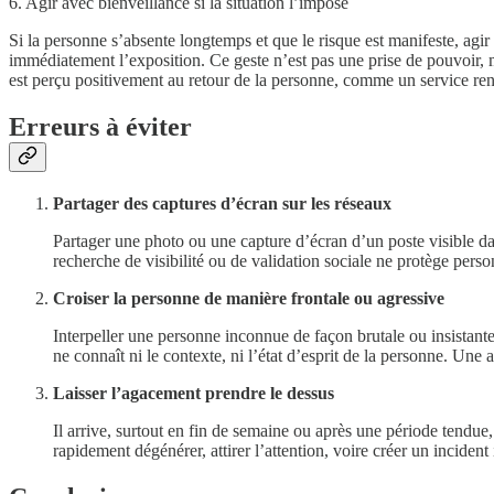
6. Agir avec bienveillance si la situation l’impose
Si la personne s’absente longtemps et que le risque est manifeste, agir
immédiatement l’exposition. Ce geste n’est pas une prise de pouvoir, m
est perçu positivement au retour de la personne, comme un service ren
Erreurs à éviter
Partager des captures d’écran sur les réseaux
Partager une photo ou une capture d’écran d’un poste visible dan
recherche de visibilité ou de validation sociale ne protège perso
Croiser la personne de manière frontale ou agressive
Interpeller une personne inconnue de façon brutale ou insistant
ne connaît ni le contexte, ni l’état d’esprit de la personne. Une a
Laisser l’agacement prendre le dessus
Il arrive, surtout en fin de semaine ou après une période tendue
rapidement dégénérer, attirer l’attention, voire créer un incident