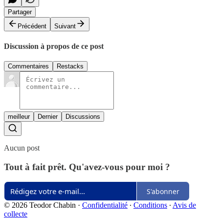
Partager
Précédent
Suivant
Discussion à propos de ce post
Commentaires
Restacks
meilleur
Dernier
Discussions
Aucun post
Tout à fait prêt. Qu'avez-vous pour moi ?
S'abonner
© 2026 Teodor Chabin
·
Confidentialité
∙
Conditions
∙
Avis de
collecte